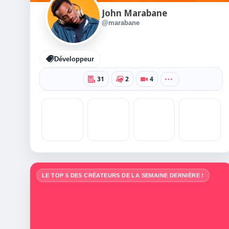
John Marabane
@marabane
Développeur
31
2
4
LE TOP 5 DES CRÉATEURS DE LA SEMAINE DERNIÈRE !