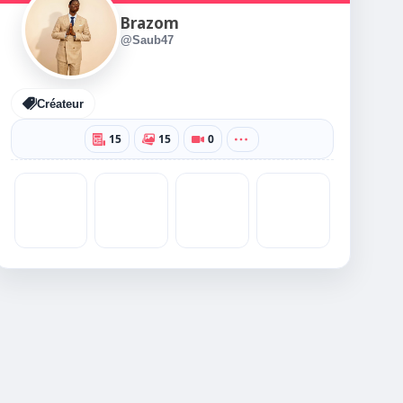
Brazom
@Saub47
Créateur
15
15
0