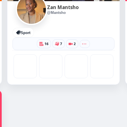
Zan Mantsho
@Mantsho
Sport
16
7
2