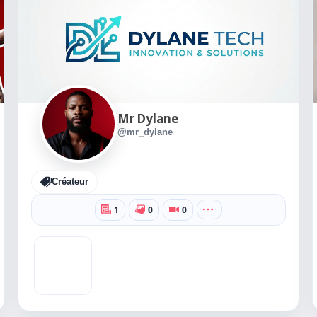
Mr Dylane
@mr_dylane
Créateur
1
0
0