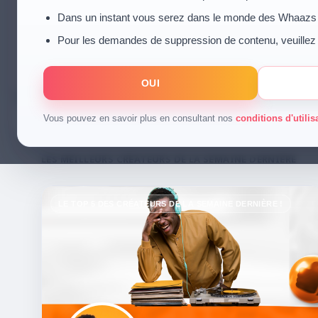
Dans un instant vous serez dans le monde des Whaazs
Les meilleurs créateurs de la
Pour les demandes de suppression de contenu, veuillez
Faites défiler les créateurs qui font vibrer la communauté avec 
des conversations VIP.
OUI
Créateur
Vous pouvez en savoir plus en consultant nos
Youtuber
Influencer
Coach
conditions d'utili
Design
LES MEILLEURS CRÉATEURS DE LA SEMAINE DERNIÈRE
LE TOP 5 DES CRÉATEURS DE LA SEMAINE DERNIÈRE !