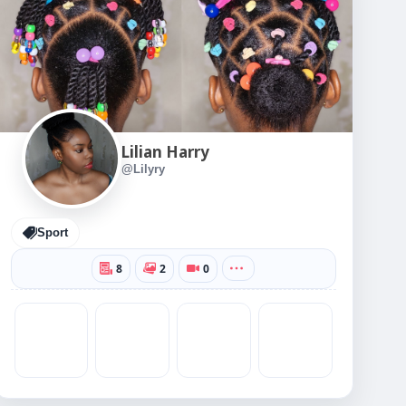
Lilian Harry
@Lilyry
Sport
8
2
0