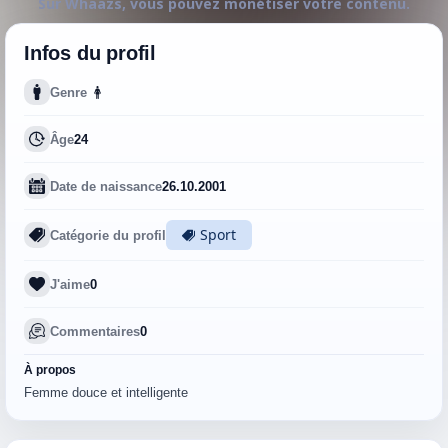
Sur Whaazs, vous pouvez monétiser votre contenu.
Infos du profil
Genre
Âge
24
Date de naissance
26.10.2001
Sport
Catégorie du profil
J'aime
0
Commentaires
0
À propos
Femme douce et intelligente