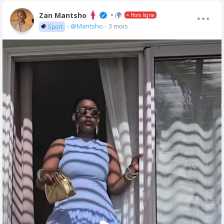
Zan Mantsho
Hors ligne
-
@Mantsho
- 3 mois
Sport