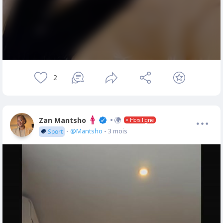
2
Zan Mantsho
Hors ligne
-
@Mantsho
- 3 mois
Sport