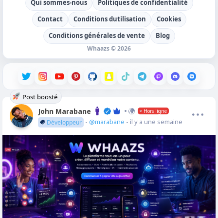
Qui sommes-nous
Politiques de confidentialité
Contact
Conditions dutilisation
Cookies
Conditions générales de vente
Blog
Whaazs © 2026
Post boosté
John Marabane
Hors ligne
-
@marabane
- il y a une semaine
Développeur