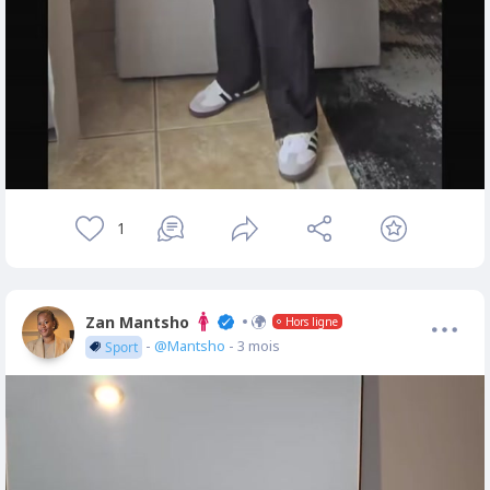
1
Zan Mantsho
Hors ligne
-
@Mantsho
- 3 mois
Sport