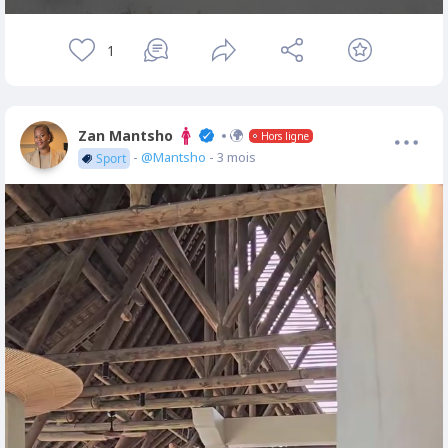
1
Zan Mantsho
Hors ligne
-
@Mantsho
- 3 mois
Sport