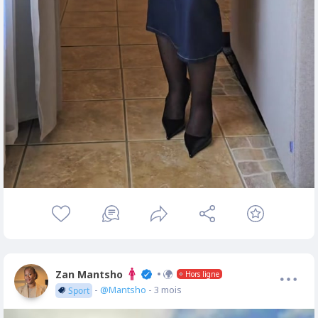
Zan Mantsho
Hors ligne
-
@Mantsho
- 3 mois
Sport