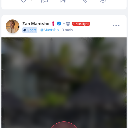
Zan Mantsho
Hors ligne
-
@Mantsho
- 3 mois
Sport